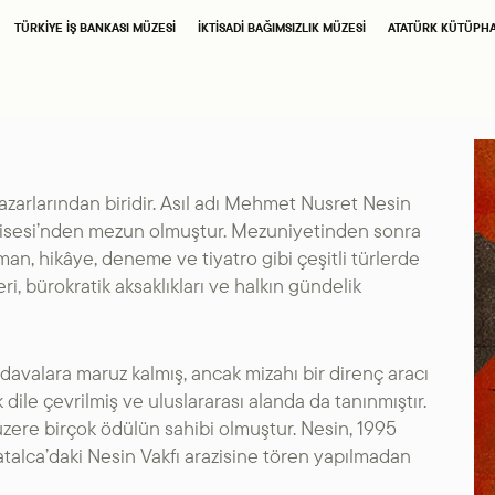
SAHNE SANATLARI
TÜRKIYE İŞ BANKASI MÜZESI
İKTISADI BAĞIMSIZLIK MÜZESI
ATATÜRK KÜTÜPH
TÜRKIYE İŞ BANKASI
İŞ SANAT
RESIM HEYKEL MÜZESI
TÜRKIYE İŞ BANKASI
zarlarından biridir. Asıl adı Mehmet Nusret Nesin
 Lisesi’nden mezun olmuştur. Mezuniyetinden sonra
MÜZESI
oman, hikâye, deneme ve tiyatro gibi çeşitli türlerde
eri, bürokratik aksaklıkları ve halkın gündelik
İKTISADI BAĞIMSIZLIK
MÜZESI
e davalara maruz kalmış, ancak mizahı bir direnç aracı
dile çevrilmiş ve uluslararası alanda da tanınmıştır.
ATATÜRK
 üzere birçok ödülün sahibi olmuştur. Nesin, 1995
atalca’daki Nesin Vakfı arazisine tören yapılmadan
KÜTÜPHANESI