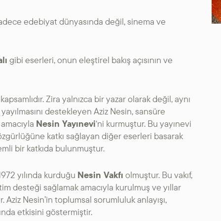
SANAT GALERILERI
sadece edebiyat dünyasında değil, sinema ve
KÜLTÜREL MIRASA
lı
gibi eserleri, onun eleştirel bakış açısının ve
DESTEK
psamlıdır. Zira yalnızca bir yazar olarak değil, aynı
 yayılmasını destekleyen Aziz Nesin, sansüre
k amacıyla
Nesin Yayınevi
‘ni kurmuştur. Bu yayınevi
zgürlüğüne katkı sağlayan diğer eserleri basarak
mli bir katkıda bulunmuştur.
 1972 yılında kurduğu
Nesin Vakfı
olmuştur. Bu vakıf,
im desteği sağlamak amacıyla kurulmuş ve yıllar
. Aziz Nesin’in toplumsal sorumluluk anlayışı,
nda etkisini göstermiştir.