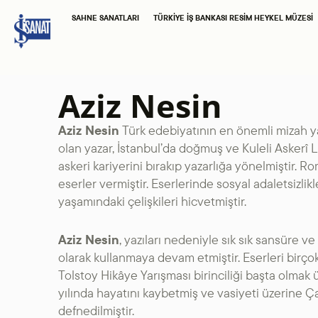
SAHNE SANATLARI
TÜRKIYE İŞ BANKASI RESIM HEYKEL MÜZESI
Aziz Nesin
Aziz Nesin
Türk edebiyatının en önemli mizah ya
olan yazar, İstanbul’da doğmuş ve Kuleli Askerî
askeri kariyerini bırakıp yazarlığa yönelmiştir. R
eserler vermiştir. Eserlerinde sosyal adaletsizlikl
yaşamındaki çelişkileri hicvetmiştir.
Aziz Nesin
, yazıları nedeniyle sık sık sansüre v
olarak kullanmaya devam etmiştir. Eserleri birçok 
Tolstoy Hikâye Yarışması birinciliği başta olmak
yılında hayatını kaybetmiş ve vasiyeti üzerine Ç
defnedilmiştir.