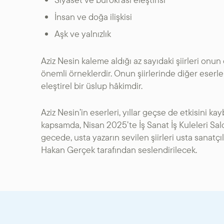
İnsan ve doğa ilişkisi
Aşk ve yalnızlık
Aziz Nesin kaleme aldığı az sayıdaki şiirleri onu
önemli örneklerdir. Onun şiirlerinde diğer eserleri
eleştirel bir üslup hâkimdir.
Aziz Nesin’in eserleri, yıllar geçse de etkisini
kapsamda, Nisan 2025’te İş Sanat İş Kuleleri Sal
gecede, usta yazarın sevilen şiirleri usta sanatçı
Hakan Gerçek tarafından seslendirilecek.