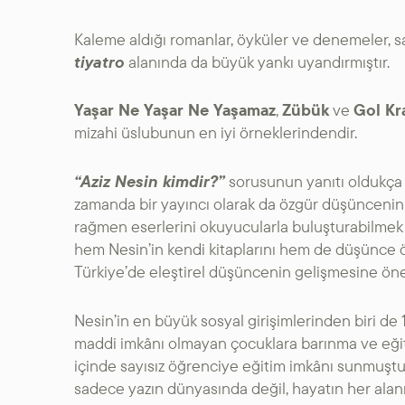
Kaleme aldığı romanlar, öyküler ve denemeler, 
tiyatro
alanında da büyük yankı uyandırmıştır.
Yaşar Ne Yaşar Ne Yaşamaz
,
Zübük
ve
Gol Kra
mizahi üslubunun en iyi örneklerindendir.
“Aziz Nesin kimdir?”
sorusunun yanıtı oldukça ka
zamanda bir yayıncı olarak da özgür düşüncenin
rağmen eserlerini okuyucularla buluşturabilme
hem Nesin’in kendi kitaplarını hem de düşünce ö
Türkiye’de eleştirel düşüncenin gelişmesine öne
Nesin’in en büyük sosyal girişimlerinden biri de
maddi imkânı olmayan çocuklara barınma ve eğit
içinde sayısız öğrenciye eğitim imkânı sunmuştur
sadece yazın dünyasında değil, hayatın her alanı