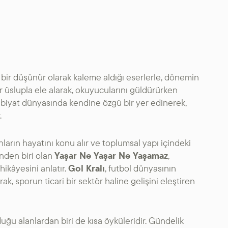
bir düşünür olarak kaleme aldığı eserlerle, dönemin
ir üslupla ele alarak, okuyucularını güldürürken
debiyat dünyasında kendine özgü bir yer edinerek,
.
arın hayatını konu alır ve toplumsal yapı içindeki
inden biri olan
Yaşar Ne Yaşar Ne Yaşamaz
,
ikâyesini anlatır.
Gol Kralı
, futbol dünyasının
rak, sporun ticari bir sektör haline gelişini eleştiren
duğu alanlardan biri de kısa öyküleridir. Gündelik