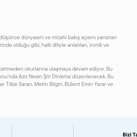
n düşünce dünyasını ve mizahi bakış açısını yansıtan
nde olduğu gibi, halk diliyle anlatılan, ironik ve
 kaybetmeden okurlarına ulaşmaya devam ediyor. Bu
onu’nda Aziz Nesin Şiir Dinletisi düzenlenecek. Bu
lar Tilbe Saran, Metin Bilgin, Bülent Emin Yarar ve
Bizi T