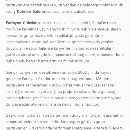
müzisyenlere destek olurken, bir yandan da geleceğin solistlerini ilk
kez
İş Kuleleri Salonu
’nda seyircilerle buluşturuyor.
Parlayan Yıldızlar
konserleri kayıt altına alınarak İş Sanat’ın resmi
YouTube kanalında yayınlanıyor. İki milyonu aşkın izlenmeye ulaşan
konserler, genç müzisyenlerin dijital dünyada görünürlük
kazanmalarına imkân sağlıyor. Yazılı ve görsel medyada yapılan
duyurular ve röportajlar ise kariyerlerinin başındaki sanatçıların
yerel ve ulusal düzeyde tanınmasına katkı sağlarken, sanatseverlerle
daha güçlü bağlar kurmalarını da mümkün kılıyor.
Genç müzisyenleri desteklemek amacıyla 2002 yılında hayata
geçirilen Parlayan Yıldızlar konserleri, bugüne kadar 148 genç
müzisyene sahne imkânı sundu. Konservatuar ve güzel sanatlar
lisesi öğrencilerinin yer aldığı bu proje, sanatseverlere geleceğin
solistleriyle tanışma fırsatı sunarken, genç yeteneklerin profesyonel
dünyaya adım atarken onlara destek olmayı amaçlıyor.
Başvuruları İş Sanat’ın web sitesinden duyurulan proje, iki aşamalı bir
seçme sürecinde ilerliyor. Kriterlere uygun görülen genç
müzisyenler, jüri karşısında performans sergilemek üzere İş Kuleleri