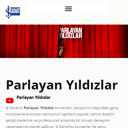
İŞ SANAT
SAHNE SANATLARI
TÜRKIYE İŞ BANKASI
RESIM HEYKEL MÜZESI
TÜRKIYE İŞ BANKASI
MÜZESI
Parlayan Yıldızlar
İKTISADI BAĞIMSIZLIK
MÜZESI
Parlayan Yıldızlar
ATATÜRK KÜTÜPHANESI
İş Sanat’ın
Parlayan Yıldızlar
SANAT GALERILERI
konserleri, kariyerinin başındaki genç
müzisyenlere konser salonunun kapılarını açarak, sahne disiplini
KÜLTÜREL MIRASA
geliştirmelerine ve profesyonel anlamda bir konser deneyimi
DESTEK
yaşamalarına olanak sağlıyor. İş Sanat bu konserler ile genç