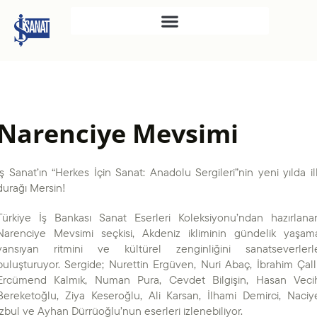
İŞ SANAT
SAHNE SANATLARI
TÜRKIYE İŞ BANKASI
Narenciye Mevsimi
RESIM HEYKEL MÜZESI
TÜRKIYE İŞ BANKASI
İş Sanat’ın “Herkes İçin Sanat: Anadolu Sergileri”nin yeni yılda il
MÜZESI
durağı Mersin!
İKTISADI BAĞIMSIZLIK
Türkiye İş Bankası Sanat Eserleri Koleksiyonu’ndan hazırlana
MÜZESI
Narenciye Mevsimi seçkisi, Akdeniz ikliminin gündelik yaşam
ATATÜRK KÜTÜPHANESI
yansıyan ritmini ve kültürel zenginliğini sanatseverlerl
buluşturuyor. Sergide; Nurettin Ergüven, Nuri Abaç, İbrahim Çallı
SANAT GALERILERI
Ercümend Kalmık, Numan Pura, Cevdet Bilgişin, Hasan Veci
KÜLTÜREL MIRASA
Bereketoğlu, Ziya Keseroğlu, Ali Karsan, İlhami Demirci, Naciy
DESTEK
İzbul ve Ayhan Dürrüoğlu’nun eserleri izlenebiliyor.