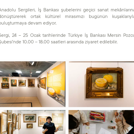
Anadolu Sergileri, İş Bankası şubelerini geçici sanat mekânların
dönüştürerek ortak kültürel mirasımızı bugünün kuşaklarıyl
buluşturmaya devam ediyor.
Sergi, 24 – 25 Ocak tarihlerinde Türkiye İş Bankası Mersin Pozc
Şubesi’nde 10.00 – 18.00 saatleri arasında ziyaret edilebilir.