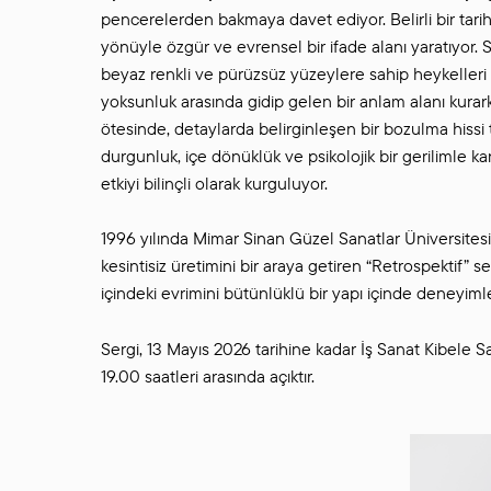
pencerelerden bakmaya davet ediyor. Belirli bir tarih,
yönüyle özgür ve evrensel bir ifade alanı yaratıyor.
beyaz renkli ve pürüzsüz yüzeylere sahip heykelleri 
yoksunluk arasında gidip gelen bir anlam alanı kurarke
ötesinde, detaylarda belirginleşen bir bozulma hissi 
durgunluk, içe dönüklük ve psikolojik bir gerilimle kar
etkiyi bilinçli olarak kurguluyor.
1996 yılında Mimar Sinan Güzel Sanatlar Üniversites
kesintisiz üretimini bir araya getiren “Retrospektif” s
içindeki evrimini bütünlüklü bir yapı içinde deneyim
Sergi, 13 Mayıs 2026 tarihine kadar İş Sanat Kibele Sa
19.00 saatleri arasında açıktır.