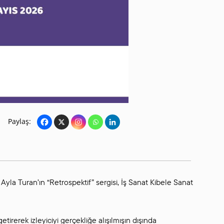
SANAT GALERILERI
KÜLTÜREL MIRASA
DESTEK
Paylaş:
yla Turan’ın “Retrospektif” sergisi, İş Sanat Kibele Sanat
getirerek izleyiciyi gerçekliğe alışılmışın dışında