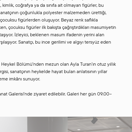
 kimlik, coğrafya ya da sınıfa ait olmayan figürler, bu
 Sanatçının çoğunlukla polyester malzemeden ürettiği,
çocuksu figürlerden oluşuyor. Beyaz renk saflıkla
n, çocuksu figürler ilk bakışta çağrıştırdıkları masumiyetin
taşıyor. İzleyici, beklenen masum ifadenin yerini alan
şılaşıyor. Sanatçı, bu ince gerilimi ve algıyı tersyüz eden
i Heykel Bölümü’nden mezun olan Ayla Turan’ın otuz yıllık
ergisi, sanatçının heykelde hayat bulan anlatısının yıllar
leme imkânı sunuyor.
nat Galerisi’nde ziyaret edilebilir. Galeri her gün 09.00–