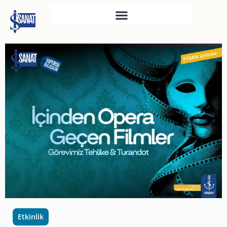
İŞ SANAT
SAHNE SANATLARI
TÜRKIYE İŞ BANKASI
RESIM HEYKEL MÜZESI
TÜRKIYE İŞ BANKASI
MÜZESI
İKTISADI BAĞIMSIZLIK
MÜZESI
ATATÜRK KÜTÜPHANESI
SANAT GALERILERI
KÜLTÜREL MIRASA
Etkinlik
DESTEK