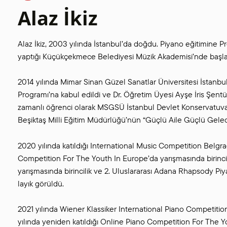
Alaz İkiz
Alaz İkiz, 2003 yılında İstanbul’da doğdu. Piyano eğitimine Pr
yaptığı Küçükçekmece Belediyesi Müzik Akademisi’nde başla
2014 yılında Mimar Sinan Güzel Sanatlar Üniversitesi İstanbu
Programı’na kabul edildi ve Dr. Öğretim Üyesi Ayşe İris Şentü
zamanlı öğrenci olarak MSGSÜ İstanbul Devlet Konservatuvar
Beşiktaş Milli Eğitim Müdürlüğü’nün “Güçlü Aile Güçlü Gelece
2020 yılında katıldığı International Music Competition Belgrad
Competition For The Youth In Europe’da yarışmasında birincilik
yarışmasında birincilik ve 2. Uluslararası Adana Rhapsody Piya
layık görüldü.
2021 yılında Wiener Klassiker International Piano Competition
yılında yeniden katıldığı Online Piano Competition For The Y