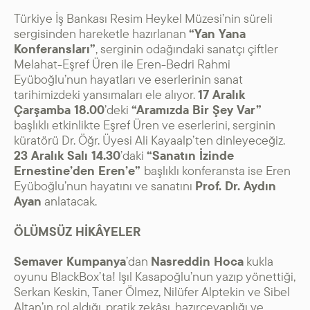
Türkiye İş Bankası Resim Heykel Müzesi’nin süreli
sergisinden hareketle hazırlanan
“
Yan Yana
Konferansları”
, serginin odağındaki sanatçı çiftler
Melahat-Eşref Üren ile Eren-Bedri Rahmi
Eyüboğlu’nun hayatları ve eserlerinin sanat
tarihimizdeki yansımaları ele alıyor.
17 Aralık
Çarşamba 18.00
’deki
“Aramızda Bir Şey Var”
başlıklı etkinlikte Eşref Üren ve eserlerini, serginin
küratörü Dr. Öğr. Üyesi Ali Kayaalp’ten dinleyeceğiz.
23 Aralık Salı
14.30
’daki
“
Sanatın İzinde
Ernestine’den Eren’e”
başlıklı konferansta ise Eren
Eyüboğlu’nun hayatını ve sanatını
Prof. Dr. Aydın
Ayan
anlatacak.
ÖLÜMSÜZ HİKÂYELER
Semaver Kumpanya
’dan
Nasreddin Hoca
kukla
oyunu BlackBox’ta! Işıl Kasapoğlu’nun yazıp yönettiği,
Serkan Keskin, Taner Ölmez, Nilüfer Alptekin ve Sibel
Altan’ın rol aldığı, pratik zekâsı, hazırcevaplığı ve