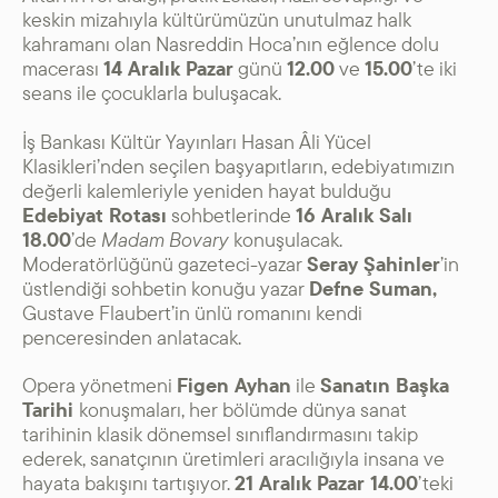
keskin mizahıyla kültürümüzün unutulmaz halk
kahramanı olan Nasreddin Hoca’nın eğlence dolu
macerası
14 Aralık Pazar
günü
12.00
ve
15.00
’te iki
seans ile çocuklarla buluşacak.
İş Bankası Kültür Yayınları Hasan Âli Yücel
Klasikleri’nden seçilen başyapıtların, edebiyatımızın
değerli kalemleriyle yeniden hayat bulduğu
Edebiyat Rotası
sohbetlerinde
16 Aralık Salı
18.00
’de
Madam Bovary
konuşulacak.
Moderatörlüğünü gazeteci-yazar
Seray Şahinler
’in
üstlendiği sohbetin konuğu yazar
Defne Suman,
Gustave Flaubert’in ünlü romanını kendi
penceresinden anlatacak.
Opera yönetmeni
Figen Ayhan
ile
Sanatın Başka
Tarihi
konuşmaları, her bölümde dünya sanat
tarihinin klasik dönemsel sınıflandırmasını takip
ederek, sanatçının üretimleri aracılığıyla insana ve
hayata bakışını tartışıyor.
21 Aralık Pazar 14.00
’teki