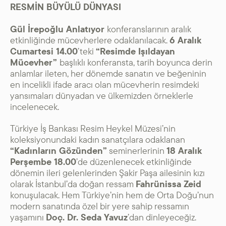
RESMİN BÜYÜLÜ DÜNYASI
Gül İrepoğlu Anlatıyor
konferanslarının aralık
etkinliğinde mücevherlere odaklanılacak.
6 Aralık
Cumartesi 14.00
’teki
“Resimde Işıldayan
Mücevher”
başlıklı konferansta, tarih boyunca derin
anlamlar ileten, her dönemde sanatın ve beğeninin
en incelikli ifade aracı olan mücevherin resimdeki
yansımaları dünyadan ve ülkemizden örneklerle
incelenecek.
Türkiye İş Bankası Resim Heykel Müzesi’nin
koleksiyonundaki kadın sanatçılara odaklanan
“Kadınların Gözünden”
seminerlerinin
18 Aralık
Perşembe 18.00
’de düzenlenecek etkinliğinde
dönemin ileri gelenlerinden Şakir Paşa ailesinin kızı
olarak İstanbul’da doğan ressam
Fahrünissa Zeid
konuşulacak. Hem Türkiye’nin hem de Orta Doğu’nun
modern sanatında özel bir yere sahip ressamın
yaşamını
Doç. Dr. Seda Yavuz
’dan dinleyeceğiz.