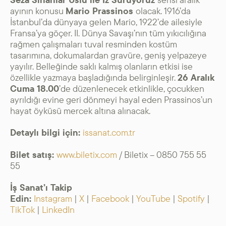
ayının konusu
Mario Prassinos
olacak. 1916’da
İstanbul’da dünyaya gelen Mario, 1922’de ailesiyle
Fransa’ya göçer. II. Dünya Savaşı’nın tüm yıkıcılığına
rağmen çalışmaları tuval resminden kostüm
tasarımına, dokumalardan gravüre, geniş yelpazeye
yayılır. Belleğinde saklı kalmış olanların etkisi ise
özellikle yazmaya başladığında belirginleşir.
26 Aralık
Cuma 18.00
’de düzenlenecek etkinlikle, çocukken
ayrıldığı evine geri dönmeyi hayal eden Prassinos’un
hayat öyküsü mercek altına alınacak.
Detaylı bilgi için:
issanat.com.tr
Bilet satış:
www.biletix.com
/ Biletix – 0850 755 55
55
İş Sanat’ı Takip
Edin:
Instagram
|
X
|
Facebook
|
YouTube
|
Spotify
|
TikTok
|
LinkedIn