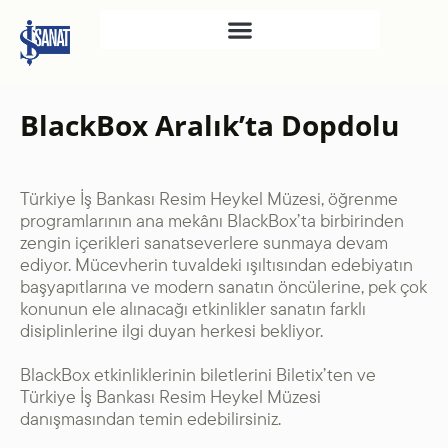
İŞ SANAT
BlackBox Aralık’ta Dopdolu
SAHNE SANATLARI
TÜRKIYE İŞ BANKASI
RESIM HEYKEL MÜZESI
Türkiye İş Bankası Resim Heykel Müzesi, öğrenme
programlarının ana mekânı BlackBox’ta birbirinden
TÜRKIYE İŞ BANKASI
zengin içerikleri sanatseverlere sunmaya devam
MÜZESI
ediyor. Mücevherin tuvaldeki ışıltısından edebiyatın
başyapıtlarına ve modern sanatın öncülerine, pek çok
İKTISADI BAĞIMSIZLIK
konunun ele alınacağı etkinlikler sanatın farklı
MÜZESI
disiplinlerine ilgi duyan herkesi bekliyor.
ATATÜRK KÜTÜPHANESI
BlackBox etkinliklerinin biletlerini Biletix’ten ve
SANAT GALERILERI
Türkiye İş Bankası Resim Heykel Müzesi
KÜLTÜREL MIRASA
danışmasından temin edebilirsiniz.
DESTEK