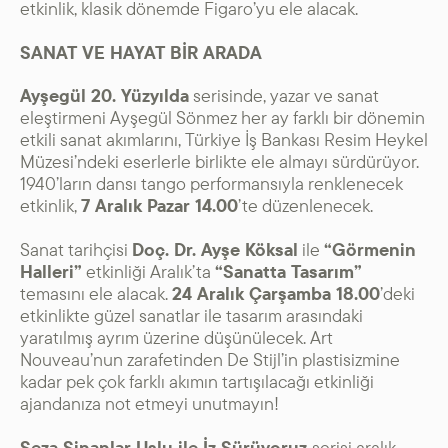
etkinlik, klasik dönemde Figaro’yu ele alacak.
SANAT VE HAYAT BİR ARADA
Ayşegül 20. Yüzyılda
serisinde, yazar ve sanat
eleştirmeni Ayşegül Sönmez her ay farklı bir dönemin
etkili sanat akımlarını, Türkiye İş Bankası Resim Heykel
Müzesi’ndeki eserlerle birlikte ele almayı sürdürüyor.
1940’ların dansı tango performansıyla renklenecek
etkinlik,
7 Aralık Pazar 14.00
’te düzenlenecek.
Sanat tarihçisi
Doç. Dr. Ayşe Köksal
ile
“Görmenin
Halleri”
etkinliği Aralık’ta
“Sanatta Tasarım”
temasını ele alacak.
24 Aralık Çarşamba 18.00
’deki
etkinlikte güzel sanatlar ile tasarım arasındaki
yaratılmış ayrım üzerine düşünülecek. Art
Nouveau’nun zarafetinden De Stijl’in plastisizmine
kadar pek çok farklı akımın tartışılacağı etkinliği
ajandanıza not etmeyi unutmayın!
Seza Sinanlar Uslu ile İz Sürüyoruz
serisi aralık