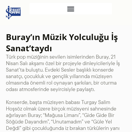
İŞ SANAT
Buray’ın Müzik Yolculuğu İş
SAHNE SANATLARI
Sanat’taydı
TÜRKIYE İŞ BANKASI
Türk pop müziğinin sevilen isimlerinden Buray, 21
RESIM HEYKEL MÜZESI
Nisan Salı akşamı özel bir projeyle dinleyicileriyle İş
TÜRKIYE İŞ BANKASI
Sanat’ta buluştu. Evdeki Sesler başlıklı konserde
MÜZESI
sanatçı, çocukluk ve gençlik yıllarında müzisyen
olmasında önemli rol oynayan şarkıları, bir oturma
İKTISADI BAĞIMSIZLIK
odası atmosferinde seyircisiyle paylaştı.
MÜZESI
Konserde, başta müzisyen babası Turgay Salim
ATATÜRK KÜTÜPHANESI
Hoşsöz olmak üzere birçok müzisyeni sahnesinde
SANAT GALERILERI
ağırlayan Buray; “Mağusa Limanı”, “Gide Gide Bir
KÜLTÜREL MIRASA
Söğüde Dayandım”, “Unutamadım” ve “Güle Yel
Değdi” gibi çocukluğunda iz bırakan türkülerin yanı
DESTEK