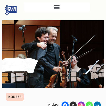
İŞ SANAT
SAHNE SANATLARI
TÜRKIYE İŞ BANKASI
RESIM HEYKEL MÜZESI
TÜRKIYE İŞ BANKASI
MÜZESI
İKTISADI BAĞIMSIZLIK
MÜZESI
ATATÜRK KÜTÜPHANESI
SANAT GALERILERI
KONSER
KÜLTÜREL MIRASA
DESTEK
Paylaş: