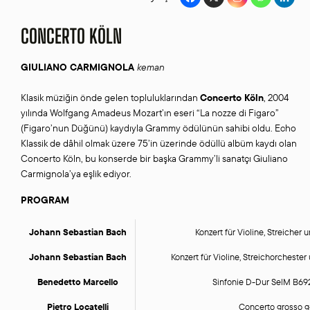
CONCERTO KÖLN
GIULIANO CARMIGNOLA
keman
Klasik müziğin önde gelen topluluklarından
Concerto Köln
, 2004
yılında Wolfgang Amadeus Mozart’ın eseri “La nozze di Figaro”
(Figaro’nun Düğünü) kaydıyla Grammy ödülünün sahibi oldu. Echo
Klassik de dâhil olmak üzere 75’in üzerinde ödüllü albüm kaydı olan
Concerto Köln, bu konserde bir başka Grammy’li sanatçı Giuliano
Carmignola’ya eşlik ediyor.
PROGRAM
Johann Sebastian Bach
Konzert für Violine, Streicher
Johann Sebastian Bach
Konzert für Violine, Streichorchest
Benedetto Marcello
Sinfonie D-Dur SelM B692
Pietro Locatelli
Concerto grosso g-