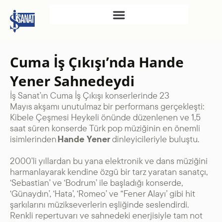
İŞ SANAT
Cuma İş Çıkışı’nda Hande
SAHNE SANATLARI
Yener Sahnedeydi
TÜRKIYE İŞ BANKASI
İş Sanat’ın Cuma İş Çıkışı konserlerinde 23
RESIM HEYKEL MÜZESI
Mayıs
akşamı unutulmaz bir performans gerçekleşti:
TÜRKIYE İŞ BANKASI
Kibele Çeşmesi Heykeli önünde düzenlenen ve 1,5
MÜZESI
saat süren konserde Türk pop müziğinin en önemli
isimlerinden
Hande Yener
dinleyicileriyle buluştu.
İKTISADI BAĞIMSIZLIK
MÜZESI
2000’li yıllardan bu yana elektronik ve dans müziğini
harmanlayarak kendine özgü bir tarz yaratan sanatçı,
ATATÜRK KÜTÜPHANESI
‘Sebastian’ ve ‘Bodrum’ ile başladığı konserde,
SANAT GALERILERI
‘Günaydın’, ‘Hata’, ‘Romeo’ ve “Fener Alayı’ gibi hit
KÜLTÜREL MIRASA
şarkılarını müzikseverlerin eşliğinde seslendirdi.
Renkli repertuvarı ve sahnedeki enerjisiyle tam not
DESTEK