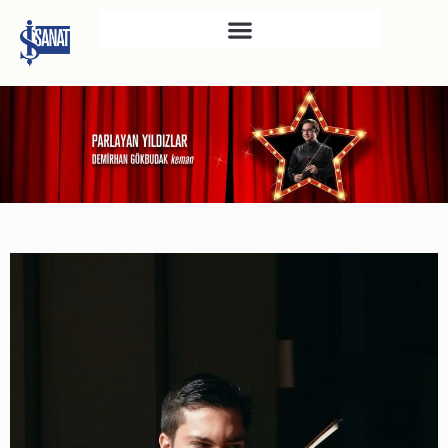
İŞ SANAT
SAHNE SANATLARI
TÜRKIYE İŞ BANKASI
RESIM HEYKEL MÜZESI
TÜRKIYE İŞ BANKASI
MÜZESI
İKTISADI BAĞIMSIZLIK
MÜZESI
ATATÜRK KÜTÜPHANESI
SANAT GALERILERI
KÜLTÜREL MIRASA
DESTEK