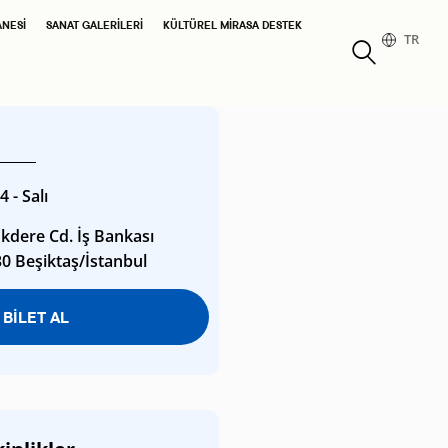
ANESI
SANAT GALERILERI
KÜLTÜREL MIRASA DESTEK
TR
 - Salı
kdere Cd. İş Bankası
30 Beşiktaş/İstanbul
BİLET AL