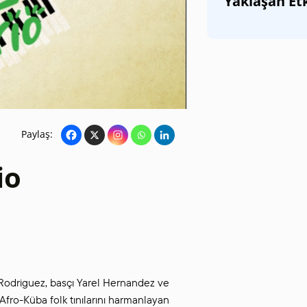
Yaklaşan Etk
SANAT GALERILERI
KÜLTÜREL MIRASA
DESTEK
Paylaş:
io
 Rodriguez, basçı Yarel Hernandez ve
 Afro-Küba folk tınılarını harmanlayan