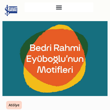
İŞ SANAT
SAHNE SANATLARI
TÜRKIYE İŞ BANKASI
RESIM HEYKEL MÜZESI
TÜRKIYE İŞ BANKASI
MÜZESI
İKTISADI BAĞIMSIZLIK
MÜZESI
ATATÜRK KÜTÜPHANESI
SANAT GALERILERI
KÜLTÜREL MIRASA
Atölye
DESTEK