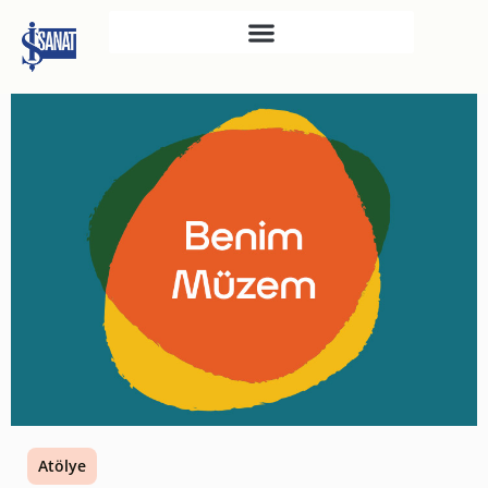
İŞ SANAT
SAHNE SANATLARI
TÜRKIYE İŞ BANKASI
RESIM HEYKEL MÜZESI
TÜRKIYE İŞ BANKASI
MÜZESI
İKTISADI BAĞIMSIZLIK
MÜZESI
ATATÜRK KÜTÜPHANESI
SANAT GALERILERI
KÜLTÜREL MIRASA
Atölye
DESTEK