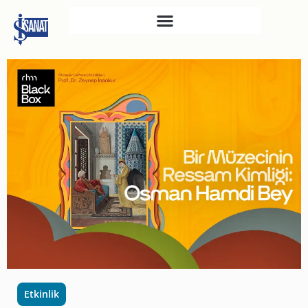
İŞ SANAT
SAHNE SANATLARI
TÜRKIYE İŞ BANKASI
RESIM HEYKEL MÜZESI
TÜRKIYE İŞ BANKASI
MÜZESI
İKTISADI BAĞIMSIZLIK
MÜZESI
ATATÜRK KÜTÜPHANESI
SANAT GALERILERI
KÜLTÜREL MIRASA
Etkinlik
DESTEK