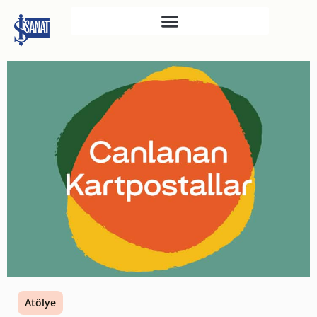
İŞ SANAT
SAHNE SANATLARI
TÜRKIYE İŞ BANKASI
RESIM HEYKEL MÜZESI
TÜRKIYE İŞ BANKASI
MÜZESI
İKTISADI BAĞIMSIZLIK
MÜZESI
ATATÜRK KÜTÜPHANESI
SANAT GALERILERI
KÜLTÜREL MIRASA
Atölye
DESTEK