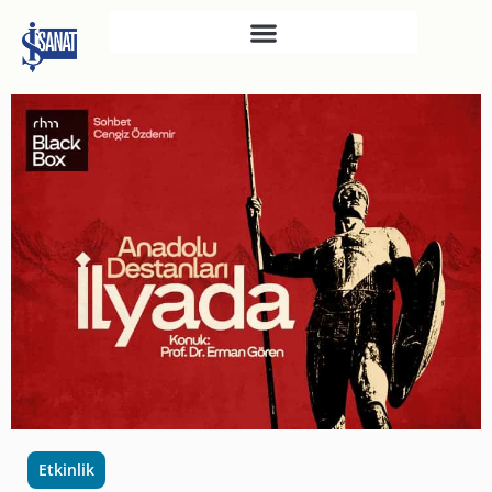
İŞ SANAT
SAHNE SANATLARI
TÜRKIYE İŞ BANKASI
RESIM HEYKEL MÜZESI
TÜRKIYE İŞ BANKASI
MÜZESI
İKTISADI BAĞIMSIZLIK
MÜZESI
ATATÜRK KÜTÜPHANESI
SANAT GALERILERI
KÜLTÜREL MIRASA
Etkinlik
DESTEK