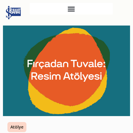
İŞ SANAT
SAHNE SANATLARI
TÜRKIYE İŞ BANKASI
RESIM HEYKEL MÜZESI
TÜRKIYE İŞ BANKASI
MÜZESI
İKTISADI BAĞIMSIZLIK
MÜZESI
ATATÜRK KÜTÜPHANESI
SANAT GALERILERI
KÜLTÜREL MIRASA
Atölye
DESTEK