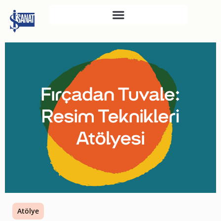
İŞ SANAT
SAHNE SANATLARI
TÜRKIYE İŞ BANKASI
RESIM HEYKEL MÜZESI
TÜRKIYE İŞ BANKASI
MÜZESI
İKTISADI BAĞIMSIZLIK
MÜZESI
ATATÜRK KÜTÜPHANESI
SANAT GALERILERI
KÜLTÜREL MIRASA
Atölye
DESTEK