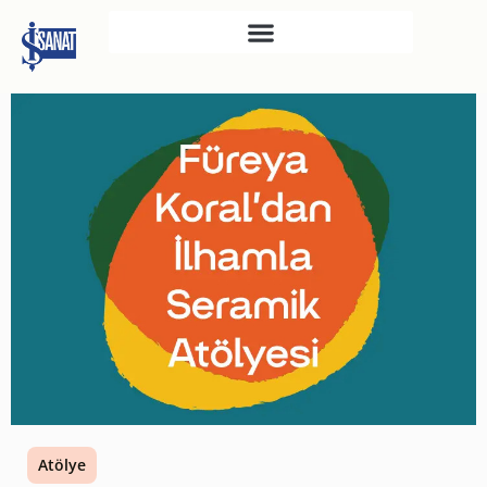
İŞ SANAT
SAHNE SANATLARI
TÜRKIYE İŞ BANKASI
RESIM HEYKEL MÜZESI
TÜRKIYE İŞ BANKASI
MÜZESI
İKTISADI BAĞIMSIZLIK
MÜZESI
ATATÜRK KÜTÜPHANESI
SANAT GALERILERI
KÜLTÜREL MIRASA
Atölye
DESTEK