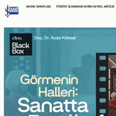
SAHNE SANATLARI
TÜRKIYE İŞ BANKASI RESIM HEYKEL MÜZESI