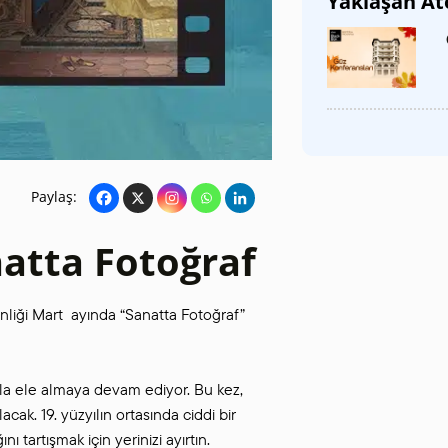
Yaklaşan At
SANAT GALERILERI
KÜLTÜREL MIRASA
DESTEK
Paylaş:
natta Fotoğraf
kinliği Mart ayında “Sanatta Fotoğraf”
arla ele almaya devam ediyor. Bu kez,
cak. 19. yüzyılın ortasında ciddi bir
 tartışmak için yerinizi ayırtın.