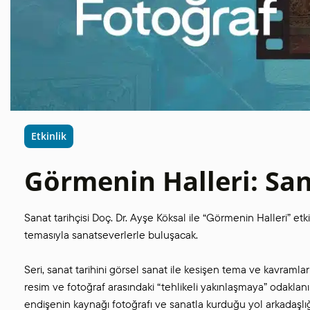
Etkinlik
Görmenin Halleri: Sa
Sanat tarihçisi Doç. Dr. Ayşe Köksal ile “Görmenin Halleri” et
temasıyla sanatseverlerle buluşacak.
Seri, sanat tarihini görsel sanat ile kesişen tema ve kavraml
resim ve fotoğraf arasındaki “tehlikeli yakınlaşmaya” odaklanıla
endişenin kaynağı fotoğrafı ve sanatla kurduğu yol arkadaşlığını