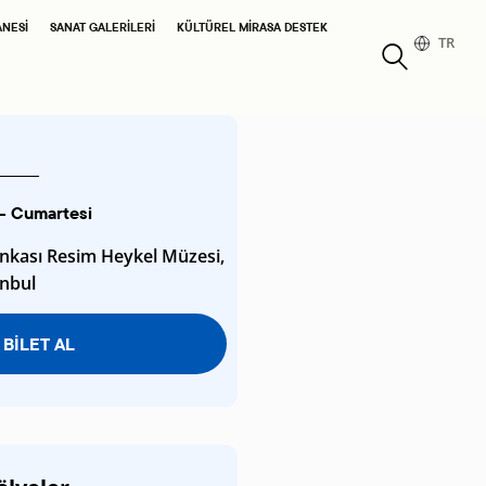
ANESI
SANAT GALERILERI
KÜLTÜREL MIRASA DESTEK
TR
 - Cumartesi
ankası Resim Heykel Müzesi,
anbul
BİLET AL