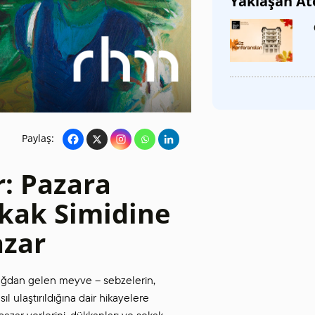
Yaklaşan At
SANAT GALERILERI
KÜLTÜREL MIRASA
DESTEK
Paylaş:
r: Pazara
okak Simidine
azar
bağdan gelen meyve – sebzelerin,
 ulaştırıldığına dair hikayelere
pazar yerlerini, dükkanları ve sokak