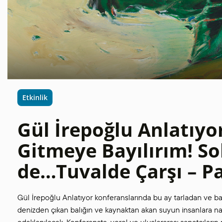
Etkinlik
Gül İrepoğlu Anlatıyo
Gitmeye Bayılırım! S
de…Tuvalde Çarşı – P
Gül İrepoğlu Anlatıyor konferanslarında bu ay tarladan ve 
denizden çıkan balığın ve kaynaktan akan suyun insanlara nasıl
odaklanılacak. Konferansta, yerel ve uluslararası sanatçıların 