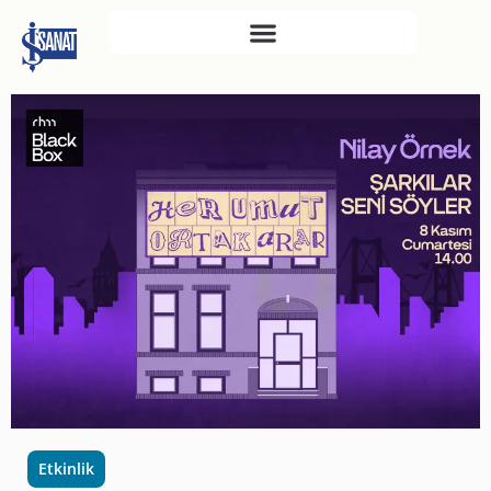
İŞ SANAT
SAHNE SANATLARI
TÜRKIYE İŞ BANKASI
RESIM HEYKEL MÜZESI
TÜRKIYE İŞ BANKASI
MÜZESI
İKTISADI BAĞIMSIZLIK
MÜZESI
ATATÜRK KÜTÜPHANESI
SANAT GALERILERI
KÜLTÜREL MIRASA
Etkinlik
DESTEK