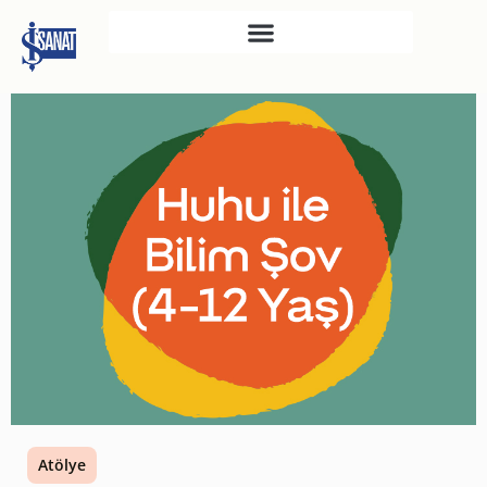
İŞ SANAT
SAHNE SANATLARI
TÜRKIYE İŞ BANKASI
RESIM HEYKEL MÜZESI
TÜRKIYE İŞ BANKASI
MÜZESI
İKTISADI BAĞIMSIZLIK
MÜZESI
ATATÜRK KÜTÜPHANESI
SANAT GALERILERI
KÜLTÜREL MIRASA
Atölye
DESTEK