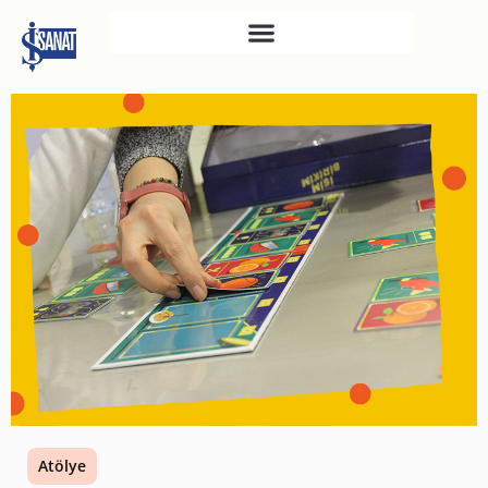
İŞ SANAT
SAHNE SANATLARI
TÜRKIYE İŞ BANKASI
RESIM HEYKEL MÜZESI
TÜRKIYE İŞ BANKASI
MÜZESI
İKTISADI BAĞIMSIZLIK
MÜZESI
ATATÜRK KÜTÜPHANESI
SANAT GALERILERI
KÜLTÜREL MIRASA
Atölye
DESTEK