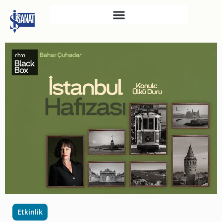
İŞ SANAT
SAHNE SANATLARI
TÜRKIYE İŞ BANKASI
RESIM HEYKEL MÜZESI
TÜRKIYE İŞ BANKASI
MÜZESI
İKTISADI BAĞIMSIZLIK
MÜZESI
ATATÜRK KÜTÜPHANESI
SANAT GALERILERI
KÜLTÜREL MIRASA
Etkinlik
DESTEK