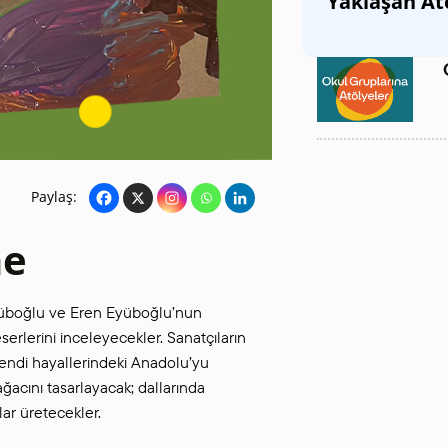
Yaklaşan At
SANAT GALERILERI
KÜLTÜREL MIRASA
DESTEK
Paylaş:
ne
Eyüboğlu ve Eren Eyüboğlu’nun
erlerini inceleyecekler. Sanatçıların
kendi hayallerindeki Anadolu’yu
ğacını tasarlayacak; dallarında
lar üretecekler.