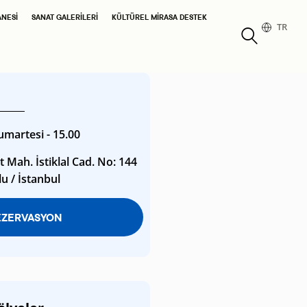
ANESI
SANAT GALERILERI
KÜLTÜREL MIRASA DESTEK
TR
umartesi - 15.00
 Mah. İstiklal Cad. No: 144
u / İstanbul
EZERVASYON