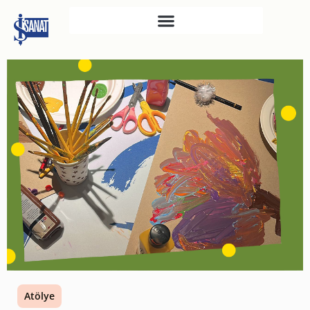
İŞ SANAT
SAHNE SANATLARI
TÜRKIYE İŞ BANKASI
RESIM HEYKEL MÜZESI
TÜRKIYE İŞ BANKASI
MÜZESI
İKTISADI BAĞIMSIZLIK
MÜZESI
ATATÜRK KÜTÜPHANESI
SANAT GALERILERI
KÜLTÜREL MIRASA
Atölye
DESTEK