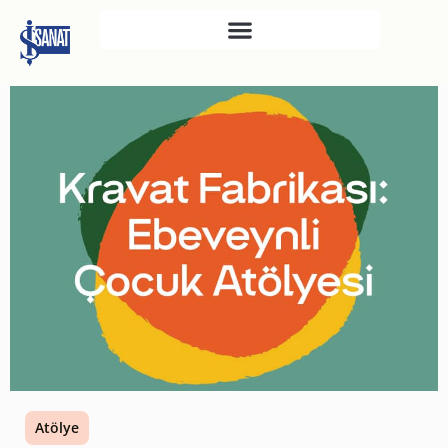
İŞ SANAT
SAHNE SANATLARI
TÜRKIYE İŞ BANKASI
RESIM HEYKEL MÜZESI
TÜRKIYE İŞ BANKASI
MÜZESI
İKTISADI BAĞIMSIZLIK
MÜZESI
ATATÜRK KÜTÜPHANESI
SANAT GALERILERI
KÜLTÜREL MIRASA
Atölye
DESTEK