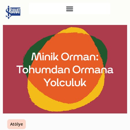
İŞ SANAT
SAHNE SANATLARI
TÜRKIYE İŞ BANKASI
RESIM HEYKEL MÜZESI
TÜRKIYE İŞ BANKASI
MÜZESI
İKTISADI BAĞIMSIZLIK
MÜZESI
ATATÜRK KÜTÜPHANESI
SANAT GALERILERI
KÜLTÜREL MIRASA
Atölye
DESTEK