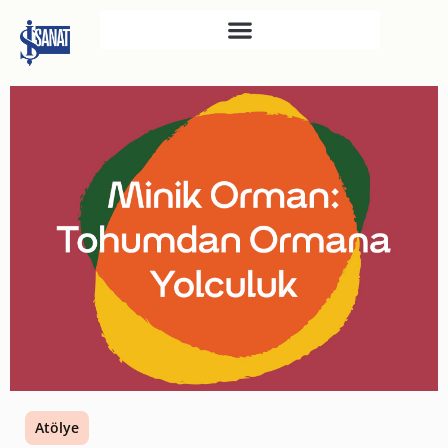
İŞ SANAT
SAHNE SANATLARI
TÜRKIYE İŞ BANKASI
RESIM HEYKEL MÜZESI
TÜRKIYE İŞ BANKASI
MÜZESI
İKTISADI BAĞIMSIZLIK
MÜZESI
ATATÜRK KÜTÜPHANESI
SANAT GALERILERI
KÜLTÜREL MIRASA
Atölye
DESTEK