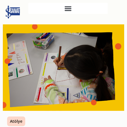
İŞ SANAT
SAHNE SANATLARI
TÜRKIYE İŞ BANKASI
RESIM HEYKEL MÜZESI
TÜRKIYE İŞ BANKASI
MÜZESI
İKTISADI BAĞIMSIZLIK
MÜZESI
ATATÜRK KÜTÜPHANESI
SANAT GALERILERI
KÜLTÜREL MIRASA
Atölye
DESTEK