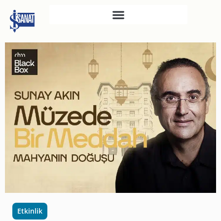
İŞ SANAT
SAHNE SANATLARI
TÜRKIYE İŞ BANKASI
RESIM HEYKEL MÜZESI
TÜRKIYE İŞ BANKASI
MÜZESI
İKTISADI BAĞIMSIZLIK
MÜZESI
ATATÜRK KÜTÜPHANESI
SANAT GALERILERI
KÜLTÜREL MIRASA
Etkinlik
DESTEK