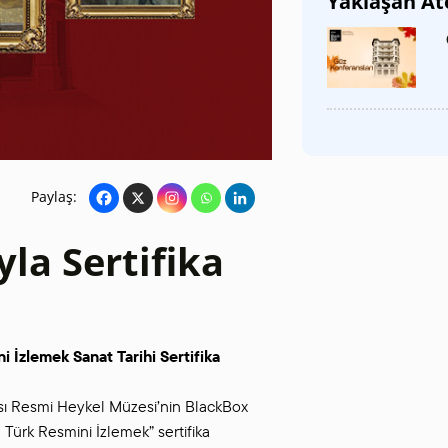
Yaklaşan At
SANAT GALERILERI
KÜLTÜREL MIRASA
DESTEK
Paylaş:
yla Sertifika
 İzlemek Sanat Tarihi Sertifika
ası Resmi Heykel Müzesi’nin BlackBox
Türk Resmini İzlemek” sertifika