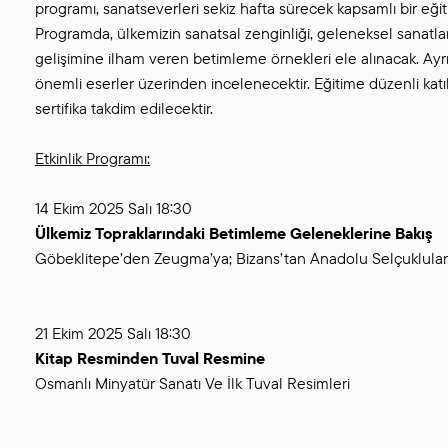
programı, sanatseverleri sekiz hafta sürecek kapsamlı bir eğ
Programda, ülkemizin sanatsal zenginliği, geleneksel sanatları
gelişimine ilham veren betimleme örnekleri ele alınacak. Ayrıc
önemli eserler üzerinden incelenecektir. Eğitime düzenli ka
sertifika takdim edilecektir.
Etkinlik Programı:
14 Ekim 2025 Salı 18:30
Ülkemiz Topraklarındaki Betimleme Geleneklerine Bakış
Göbeklitepe’den Zeugma’ya; Bizans’tan Anadolu Selçuklula
21 Ekim 2025 Salı 18:30
Kitap Resminden Tuval Resmine
Osmanlı Minyatür Sanatı Ve İlk Tuval Resimleri