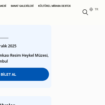
ANESI
SANAT GALERILERI
KÜLTÜREL MIRASA DESTEK
TR
ralık 2025
ankası Resim Heykel Müzesi,
anbul
BİLET AL