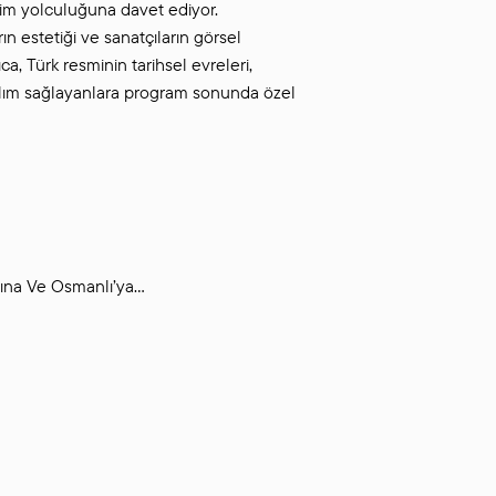
itim yolculuğuna davet ediyor.
n estetiği ve sanatçıların görsel
a, Türk resminin tarihsel evreleri,
tılım sağlayanlara program sonunda özel
rına Ve Osmanlı’ya…