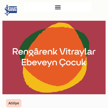
İŞ SANAT
SAHNE SANATLARI
TÜRKIYE İŞ BANKASI
RESIM HEYKEL MÜZESI
TÜRKIYE İŞ BANKASI
MÜZESI
İKTISADI BAĞIMSIZLIK
MÜZESI
ATATÜRK KÜTÜPHANESI
SANAT GALERILERI
KÜLTÜREL MIRASA
Atölye
DESTEK