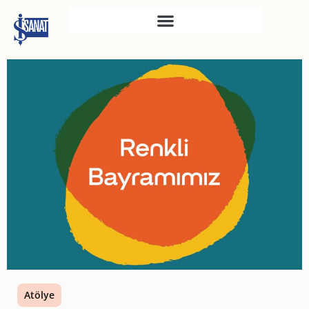
İŞ SANAT
SAHNE SANATLARI
TÜRKIYE İŞ BANKASI
RESIM HEYKEL MÜZESI
TÜRKIYE İŞ BANKASI
MÜZESI
İKTISADI BAĞIMSIZLIK
MÜZESI
ATATÜRK KÜTÜPHANESI
SANAT GALERILERI
KÜLTÜREL MIRASA
Atölye
DESTEK