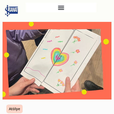
İŞ SANAT
SAHNE SANATLARI
TÜRKIYE İŞ BANKASI
RESIM HEYKEL MÜZESI
TÜRKIYE İŞ BANKASI
MÜZESI
İKTISADI BAĞIMSIZLIK
MÜZESI
ATATÜRK KÜTÜPHANESI
SANAT GALERILERI
KÜLTÜREL MIRASA
Atölye
DESTEK