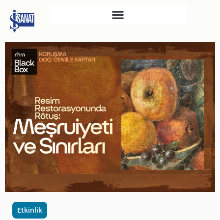
İŞ SANAT
SAHNE SANATLARI
TÜRKIYE İŞ BANKASI
RESIM HEYKEL MÜZESI
TÜRKIYE İŞ BANKASI
MÜZESI
İKTISADI BAĞIMSIZLIK
MÜZESI
ATATÜRK KÜTÜPHANESI
SANAT GALERILERI
KÜLTÜREL MIRASA
Etkinlik
DESTEK