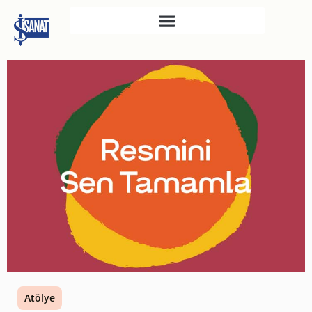
İŞ SANAT
SAHNE SANATLARI
TÜRKIYE İŞ BANKASI
RESIM HEYKEL MÜZESI
TÜRKIYE İŞ BANKASI
MÜZESI
İKTISADI BAĞIMSIZLIK
MÜZESI
ATATÜRK KÜTÜPHANESI
SANAT GALERILERI
KÜLTÜREL MIRASA
Atölye
DESTEK