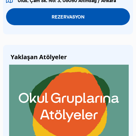
Ulus, Çam Sk. No: 3, 06050 Altındağ / Ankara
REZERVASYON
Yaklaşan Atölyeler