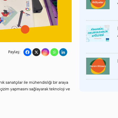
SANAT GALERILERI
KÜLTÜREL MIRASA
DESTEK
Paylaş:
nik sanatçılar ile mühendisliği bir araya
n çizim yapmasını sağlayarak teknoloji ve