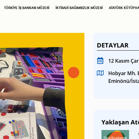
SAHNE SANATLARI
TÜRKIYE İŞ BANKASI MÜZESI
İKTISADI BAĞIMSIZLIK MÜZESI
ATATÜRK KÜTÜPH
TÜRKIYE İŞ BANKASI
İŞ SANAT
RESIM HEYKEL MÜZESI
DETAYLAR
TÜRKIYE İŞ BANKASI
12 Kasım Çar
MÜZESI
Hobyar Mh. B
Eminönü/İst
İKTISADI BAĞIMSIZLIK
MÜZESI
ATATÜRK
Yaklaşan At
KÜTÜPHANESI