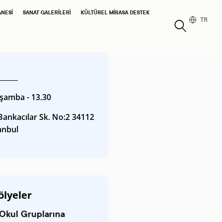
ANESI
SANAT GALERILERI
KÜLTÜREL MIRASA DESTEK
TR
şamba - 13.30
ankacılar Sk. No:2 34112
anbul
ölyeler
Okul Gruplarına