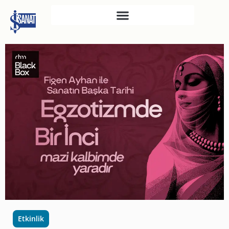
İŞ SANAT
SAHNE SANATLARI
TÜRKIYE İŞ BANKASI
RESIM HEYKEL MÜZESI
TÜRKIYE İŞ BANKASI
MÜZESI
İKTISADI BAĞIMSIZLIK
MÜZESI
ATATÜRK KÜTÜPHANESI
SANAT GALERILERI
KÜLTÜREL MIRASA
Etkinlik
DESTEK