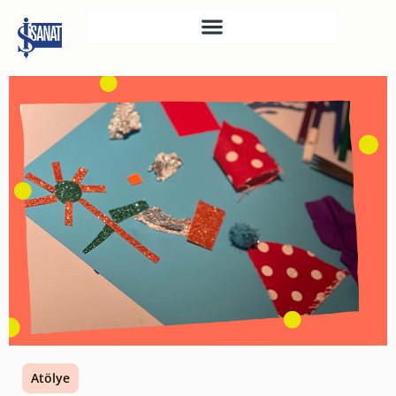
İŞ SANAT
SAHNE SANATLARI
TÜRKIYE İŞ BANKASI
RESIM HEYKEL MÜZESI
TÜRKIYE İŞ BANKASI
MÜZESI
İKTISADI BAĞIMSIZLIK
MÜZESI
ATATÜRK KÜTÜPHANESI
SANAT GALERILERI
KÜLTÜREL MIRASA
Atölye
DESTEK