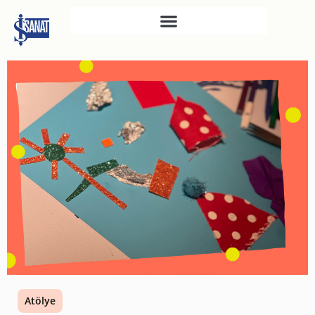
İŞ SANAT
SAHNE SANATLARI
TÜRKIYE İŞ BANKASI
RESIM HEYKEL MÜZESI
TÜRKIYE İŞ BANKASI
MÜZESI
İKTISADI BAĞIMSIZLIK
MÜZESI
ATATÜRK KÜTÜPHANESI
SANAT GALERILERI
KÜLTÜREL MIRASA
Atölye
DESTEK