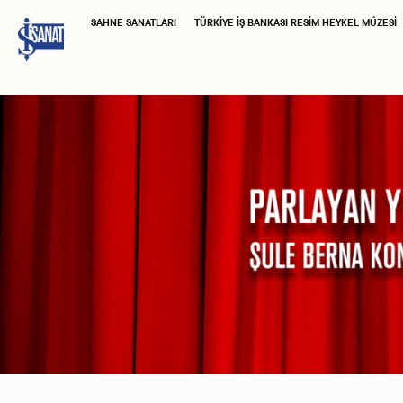
SAHNE SANATLARI
TÜRKIYE İŞ BANKASI RESIM HEYKEL MÜZESI