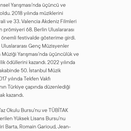
lonsel Yarışması’nda üçüncü ve
oldu. 2018 yılında müziklerini
ali ve 33. Valencia Akdeniz Filmleri
n prömiyeri 68. Berlin Uluslararası
 önemli festivalde gösterime girdi.
20. Uluslararası Genç Müzisyenler
da Müziği Yarışması’nda üçüncülük ve
ik ödüllerini kazandı. 2022 yılında
e akabinde 50. İstanbul Müzik
17 yılında Tekfen Vakfı
fı’nın Türkiye çapında düzenlediği
ak kazandı.
Yaz Okulu Bursu’nu ve TÜBİTAK
verilen Yüksek Lisans Bursu’nu
Jiri Barta, Romain Garioud, Jean-