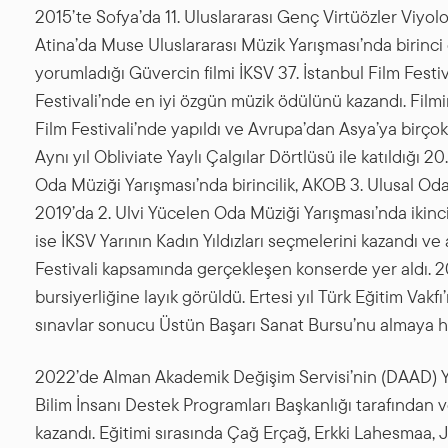
2015’te Sofya’da 11. Uluslararası Genç Virtüözler Viyo
Atina’da Muse Uluslararası Müzik Yarışması’nda birinci 
yorumladığı Güvercin filmi İKSV 37. İstanbul Film Festiv
Festivali’nde en iyi özgün müzik ödülünü kazandı. Filmi
Film Festivali’nde yapıldı ve Avrupa’dan Asya’ya birçok
Aynı yıl Obliviate Yaylı Çalgılar Dörtlüsü ile katıldığı 
Oda Müziği Yarışması’nda birincilik, AKOB 3. Ulusal O
2019’da 2. Ulvi Yücelen Oda Müziği Yarışması’nda ikincil
ise İKSV Yarının Kadın Yıldızları seçmelerini kazandı v
Festivali kapsamında gerçekleşen konserde yer aldı. 20
bursiyerliğine layık görüldü. Ertesi yıl Türk Eğitim Vak
sınavlar sonucu Üstün Başarı Sanat Bursu’nu almaya h
2022’de Alman Akademik Değişim Servisi’nin (DAAD) 
Bilim İnsanı Destek Programları Başkanlığı tarafından 
kazandı. Eğitimi sırasında Çağ Erçağ, Erkki Lahesmaa, 