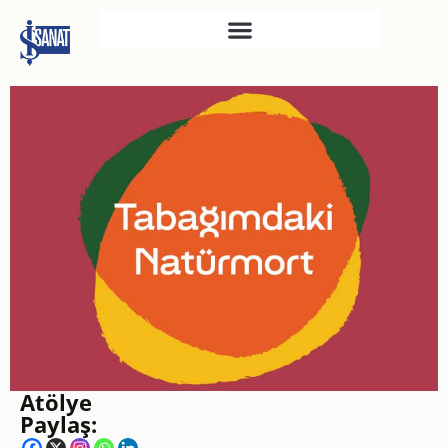
İŞ SANAT
SAHNE SANATLARI
TÜRKIYE İŞ BANKASI
RESIM HEYKEL MÜZESI
TÜRKIYE İŞ BANKASI
MÜZESI
İKTISADI BAĞIMSIZLIK
MÜZESI
ATATÜRK KÜTÜPHANESI
SANAT GALERILERI
Atölye
KÜLTÜREL MIRASA
Paylaş:
DESTEK