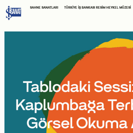
SAHNE SANATLARI
TÜRKIYE İŞ BANKASI RESIM HEYKEL MÜZESI