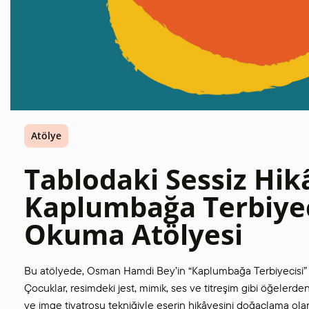
Atölye
Tablodaki Sessiz Hik
Kaplumbağa Terbiyeci
Okuma Atölyesi
Bu atölyede, Osman Hamdi Bey’in “Kaplumbağa Terbiyecisi” a
Çocuklar, resimdeki jest, mimik, ses ve titreşim gibi öğelerden 
ve imge tiyatrosu tekniğiyle eserin hikâyesini doğaçlama ola