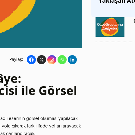
Yaklaşan At
SANAT GALERILERI
KÜLTÜREL MIRASA
DESTEK
Paylaş:
âye:
si ile Görsel
dlı eserinin görsel okuması yapılacak.
yola çıkarak farklı ifade yolları arayacak
rak canlandıracak.