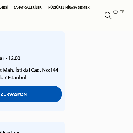
ANESI
SANAT GALERILERI
KÜLTÜREL MIRASA DESTEK
TR
r - 12.00
 Mah. İstiklal Cad. No:144
u / İstanbul
EZERVASYON