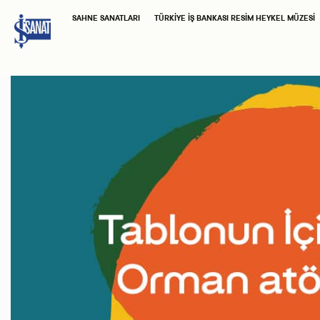
SAHNE SANATLARI
TÜRKIYE İŞ BANKASI RESIM HEYKEL MÜZESI