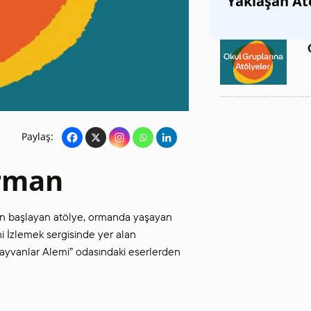
Yaklaşan At
SANAT GALERILERI
KÜLTÜREL MIRASA
DESTEK
Paylaş:
Orman
en başlayan atölye, ormanda yaşayan
i İzlemek sergisinde yer alan
Hayvanlar Alemi” odasındaki eserlerden