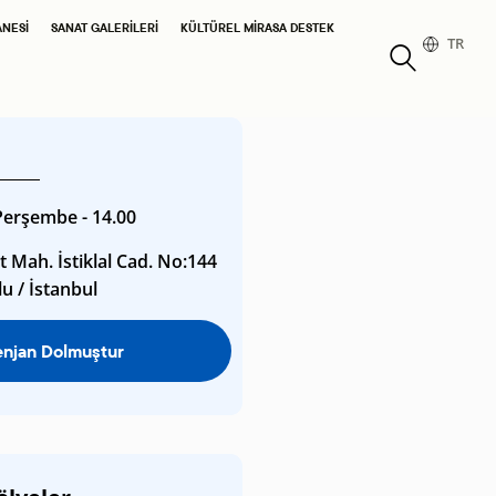
ANESI
SANAT GALERILERI
KÜLTÜREL MIRASA DESTEK
TR
erşembe - 14.00
 Mah. İstiklal Cad. No:144
u / İstanbul
enjan Dolmuştur