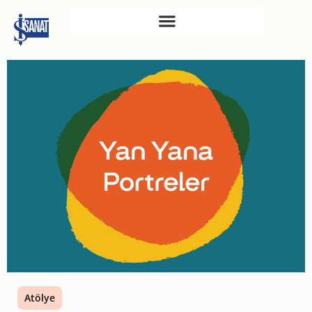
İŞ SANAT
SAHNE SANATLARI
TÜRKIYE İŞ BANKASI
RESIM HEYKEL MÜZESI
TÜRKIYE İŞ BANKASI
MÜZESI
İKTISADI BAĞIMSIZLIK
MÜZESI
ATATÜRK KÜTÜPHANESI
SANAT GALERILERI
KÜLTÜREL MIRASA
Atölye
DESTEK