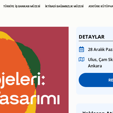
SAHNE SANATLARI
TÜRKIYE İŞ BANKASI MÜZESI
İKTISADI BAĞIMSIZLIK MÜZESI
ATATÜRK KÜTÜPH
TÜRKIYE İŞ BANKASI
İŞ SANAT
RESIM HEYKEL MÜZESI
DETAYLAR
TÜRKIYE İŞ BANKASI
28 Aralık Paz
MÜZESI
Ulus, Çam Sk.
Ankara
İKTISADI BAĞIMSIZLIK
R
MÜZESI
ATATÜRK
KÜTÜPHANESI