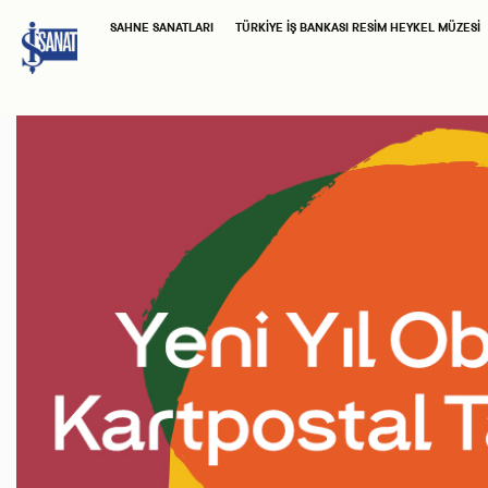
SAHNE SANATLARI
TÜRKIYE İŞ BANKASI RESIM HEYKEL MÜZESI