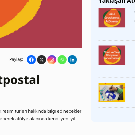
Yaklaşan At
SANAT GALERILERI
KÜLTÜREL MIRASA
DESTEK
Paylaş:
rtpostal
resim türleri hakkında bilgi edinecekler
ğrenerek atölye alanında kendi yeni yıl