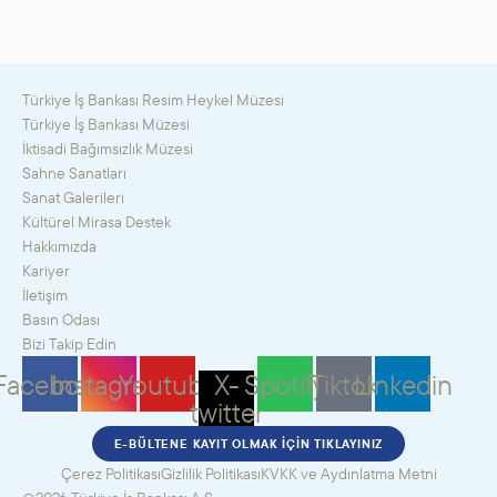
Türkiye İş Bankası Resim Heykel Müzesi
Türkiye İş Bankası Müzesi
İktisadi Bağımsızlık Müzesi
Sahne Sanatları
Sanat Galerileri
Kültürel Mirasa Destek
Hakkımızda
Kariyer
İletişim
Basın Odası
Bizi Takip Edin
Facebook
Instagram
Youtube
X-
Spotify
Tiktok
Linkedin
twitter
E-BÜLTENE KAYIT OLMAK İÇIN TIKLAYINIZ
Çerez Politikası
Gizlilik Politikası
KVKK ve Aydınlatma Metni